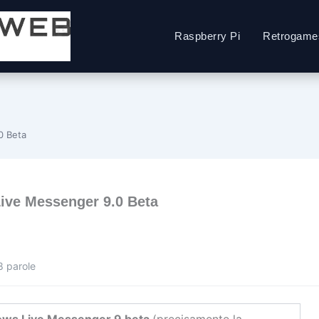
Raspberry Pi
Retrogame
0 Beta
ive Messenger 9.0 Beta
8 parole
ws Live Messenger 9 beta
(precisamente la