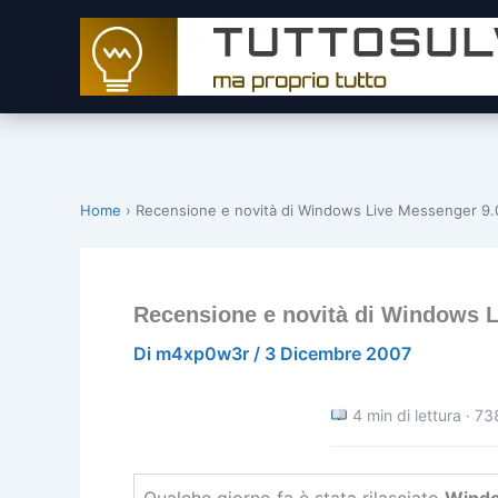
Vai
al
contenuto
Home
›
Recensione e novità di Windows Live Messenger 9.
Recensione e novità di Windows L
Di
m4xp0w3r
/
3 Dicembre 2007
4 min di lettura · 73
Qualche giorno fa è stata rilasciato
Windo