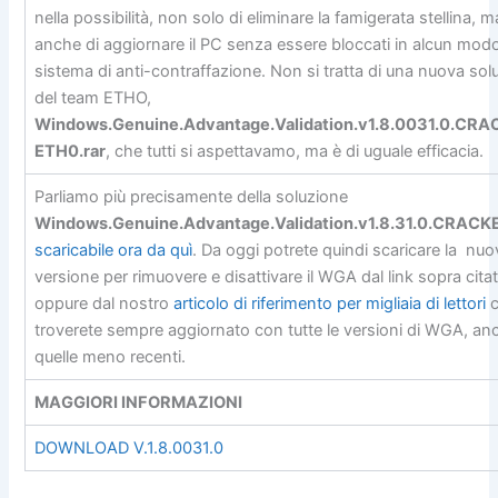
nella possibilità, non solo di eliminare la famigerata stellina, m
anche di aggiornare il PC senza essere bloccati in alcun mod
sistema di anti-contraffazione. Non si tratta di una nuova sol
del team ETHO,
Windows.Genuine.Advantage.Validation.v1.8.0031.0.CR
ETH0.rar
, che tutti si aspettavamo, ma è di uguale efficacia.
Parliamo più precisamente della soluzione
Windows.Genuine.Advantage.Validation.v1.8.31.0.CRACKE
scaricabile ora da
quì
. Da oggi potrete quindi scaricare la nu
versione per rimuovere e disattivare il WGA dal link sopra cita
oppure dal nostro
articolo di riferimento per migliaia di lettori
c
troverete sempre aggiornato con tutte le versioni di WGA, an
quelle meno recenti.
MAGGIORI INFORMAZIONI
DOWNLOAD V.1.8.0031.0