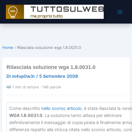
Vai
al
contenuto
Home
›
Rilasciata soluzione wga 1.8.0031.0
Rilasciata soluzione wga 1.8.0031.0
Di
m4xp0w3r
/
5 Settembre 2008
1 min di lettura · 146 parole
Come descritto
nello scorso articolo
, è stata rilasciata la vers
WGA 1.8.0031.0
. La soluzione tanto attesa per eliminare
definitivamente il messaggio di copia pirata è finalmente arriv
differenza rispetto alla chicca citata nello scorso articolo, con