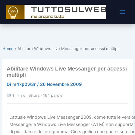
Vai
al
contenuto
Home
›
Abilitare Windows Live Messanger per accessi multipli
Abilitare Windows Live Messanger per accessi
multipli
Di
m4xp0w3r
/
26 Novembre 2009
1 min di lettura · 164 parole
L’attuale Windows Live Messenger 2009, come tutte le versio
Messenger e Windows Live Messenger (WLM) non supportan
di più istanze del programma. Ciò significa che può essere la