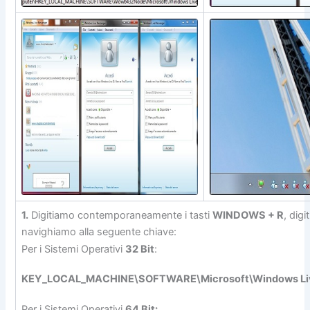
1.
Digitiamo contemporaneamente i tasti
WINDOWS + R
, dig
navighiamo alla seguente chiave:
Per i Sistemi Operativi
32 Bit
:
KEY_LOCAL_MACHINE\SOFTWARE\Microsoft\Windows Li
Per i Sistemi Operativi
64 Bit: