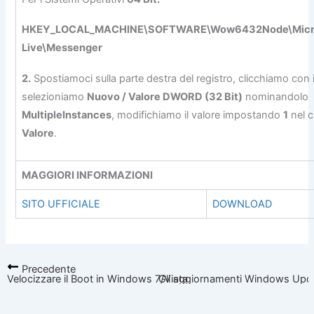
HKEY_LOCAL_MACHINE\SOFTWARE\Wow6432Node\Micro
Live\Messenger
2.
Spostiamoci sulla parte destra del registro, clicchiamo con i
selezioniamo
Nuovo / Valore DWORD (32 Bit)
nominandolo
MultipleInstances
, modifichiamo il valore impostando
1
nel 
Valore
.
MAGGIORI INFORMAZIONI
SITO UFFICIALE
DOWNLOAD
Precedente
Velocizzare il Boot in Windows 7/Vista
Gli aggiornamenti Windows Updat