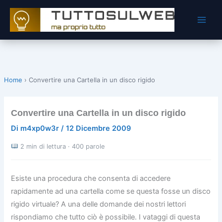
Vai
al
contenuto
Home
›
Convertire una Cartella in un disco rigido
Convertire una Cartella in un disco rigido
Di
m4xp0w3r
/
12 Dicembre 2009
2 min di lettura · 400 parole
Esiste una procedura che consenta di accedere
rapidamente ad una cartella come se questa fosse un disco
rigido virtuale? A una delle domande dei nostri lettori
rispondiamo che tutto ciò è possibile. I vataggi di questa