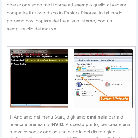
operazione sono molti come ad esempio quello di vedere
comparire il nuovo disco in Esplora Risorse. In tal modo
potremo così copiare dei file al suo interno, con un
semplice clic del mouse.
1.
Andiamo nel menu Start, digitiamo
cmd
nella barra di
ricerca e premiamo
INVIO
. A questo punto, per creare una
nuova associazione ad una cartella del disco rigido,