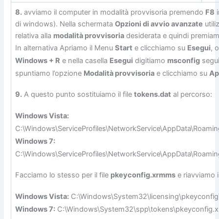
8.
avviamo il computer in modalità provvisoria premendo
F8
i
di windows). Nella schermata
Opzioni di avvio avanzate
utili
relativa alla
modalità provvisoria
desiderata e quindi premia
In alternativa Apriamo il Menu
Start
e clicchiamo su
Esegui
, 
Windows + R
e nella casella
Esegui
digitiamo
msconfig
segu
spuntiamo l’opzione
Modalità provvisoria
e clicchiamo su
Ap
9.
A questo punto sostituiamo il file
tokens.dat
al percorso:
Windows Vista:
C:\Windows\ServiceProfiles\NetworkService\AppData\Roamin
Windows 7:
C:\Windows\ServiceProfiles\NetworkService\AppData\Roaming
Facciamo lo stesso per il file
pkeyconfig.xrmms
e riavviamo i
Windows Vista:
C:\Windows\System32\licensing\pkeyconfi
Windows 7:
C:\Windows\System32\spp\tokens\pkeyconfig.