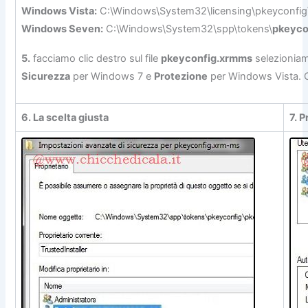
Windows Vista:
C:\Windows\System32\licensing\pkeyconfig
Windows Seven:
C:\Windows\System32\spp\tokens\
pkeyco
5.
facciamo clic destro sul file
pkeyconfig.xrmms
selezionia
Sicurezza
per Windows 7 e
Protezione
per Windows Vista. C
6. La scelta giusta
7. 