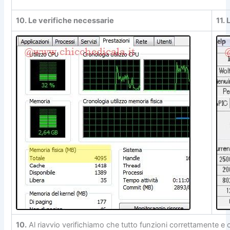
10. Le verifiche necessarie
11.
10.
Al riavvio verifichiamo che tutto funzioni correttamente e 