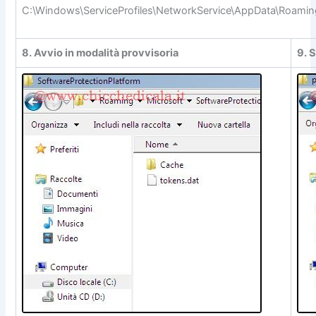
C:\Windows\ServiceProfiles\NetworkService\AppData\Roaming
8. Avvio in modalità provvisoria
9. S