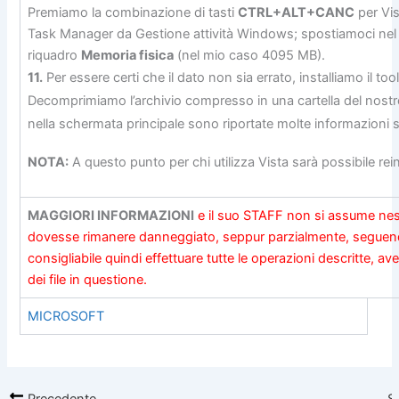
Premiamo la combinazione di tasti
CTRL+ALT+CANC
per Vi
Task Manager da Gestione attività Windows; spostiamoci nel
riquadro
Memoria fisica
(nel mio caso 4095 MB).
11.
Per essere certi che il dato non sia errato, installiamo il too
Decomprimiamo l’archivio compresso in una cartella del nostro
nella schermata principale sono riportate molte informazion
NOTA:
A questo punto per chi utilizza Vista sarà possibile rein
MAGGIORI INFORMAZIONI
e il suo STAFF non si assume nes
dovesse rimanere danneggiato, seppur parzialmente, seguendo l
consigliabile quindi effettuare tutte le operazioni descritte, a
dei file in questione.
MICROSOFT
Precedente
S