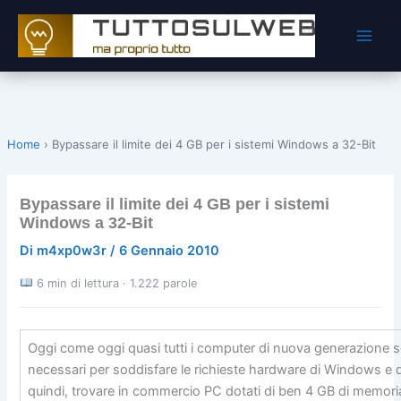
Vai
al
contenuto
Home
›
Bypassare il limite dei 4 GB per i sistemi Windows a 32-Bit
Bypassare il limite dei 4 GB per i sistemi
Windows a 32-Bit
Di
m4xp0w3r
/
6 Gennaio 2010
6 min di lettura · 1.222 parole
Oggi come oggi quasi tutti i computer di nuova generazione s
necessari per soddisfare le richieste hardware di Windows e d
quindi, trovare in commercio PC dotati di ben 4 GB di memo