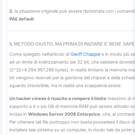
2.
la situazione originale può essere ripristinata con i comand
PAE default
.
IL METODO GIUSTO, MA PRIMA DI INIZIARE E’ BENE SAPE
Come spiegato nell’articolo di
Geoff Chappel
e in modo più se
ad un limite di indirizzamento dei 32 bit, che sebbene dovreb
(2^32=4.294.967.296 bytes), in realtà limitano la memoria mas
bit vengono riservati per la gestione del chipset e della sch
sguardo irrisolvibile, ma in realtà una scappatoia esiste:
Un hacker cinese è riuscito a rompere il limite
massimo di 
supporto a 4 o più GB di memoria RAM può essere attivato sos
inclusi in
Windows Server 2008 Enterprice
, che, al contrar
Per ottenere tali file purtroppo non basta possedere il disco
installare tale sistema su un computer, in modo tale da poter pre