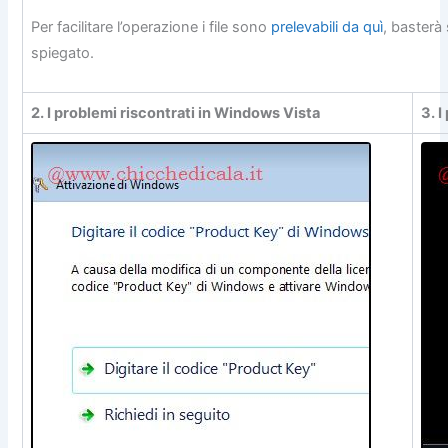
Per facilitare l’operazione i file sono
prelevabili da quì
, basterà
spiegato.
2. I problemi riscontrati in Windows Vista
3. 