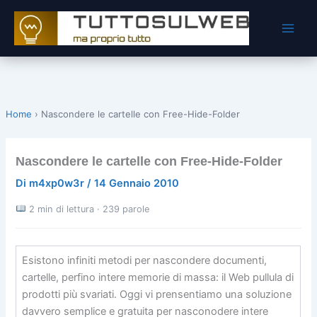
Vai
al
contenuto
Home
›
Nascondere le cartelle con Free-Hide-Folder
Nascondere le cartelle con Free-Hide-Folder
Di
m4xp0w3r
/
14 Gennaio 2010
2 min di lettura · 239 parole
Esistono infiniti metodi per nascondere documenti,
cartelle, perfino intere memorie di massa: il Web pullula di
prodotti più svariati. Oggi vi prensentiamo una soluzione
davvero semplice e gratuita per nasconodere intere