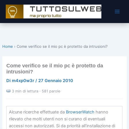
Vai
al
contenuto
Home
›
Come verifico se il mio pc è protetto da intrusioni?
Come verifico se il mio pc è protetto da
intrusioni?
Di
m4xp0w3r
/
27 Gennaio 2010
3 min di lettura · 581 parole
Alcune ricerche effettuate da
BrowserWatch
hanno
rilevato che molti utenti non si curano di eventuali
accessi non autorizzati. Si da priorità all’installazione di