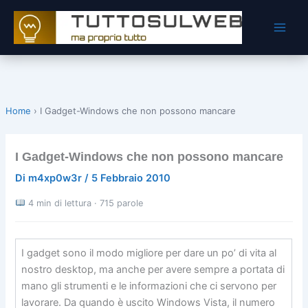
Vai
al
contenuto
Home
›
I Gadget-Windows che non possono mancare
I Gadget-Windows che non possono mancare
Di
m4xp0w3r
/
5 Febbraio 2010
4 min di lettura · 715 parole
I gadget sono il modo migliore per dare un po’ di vita al
nostro desktop, ma anche per avere sempre a portata di
mano gli strumenti e le informazioni che ci servono per
lavorare. Da quando è uscito Windows Vista, il numero