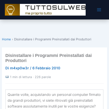
Vai
al
contenuto
Home
›
Disinstallare i Programmi Preinstallati dai Produttori
Disinstallare i Programmi Preinstallati dai
Produttori
Di
m4xp0w3r
/
6 Febbraio 2010
1 min di lettura · 226 parole
Quante volte, acquistando un personal computer firmato
da grandi produttori, vi siete ritrovati già preinstallati
software assolutamente inutili per le vostre esigenze?