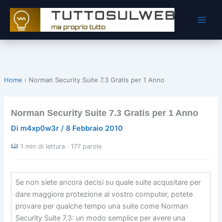
Vai
al
contenuto
Home
›
Norman Security Suite 7.3 Gratis per 1 Anno
Norman Security Suite 7.3 Gratis per 1 Anno
Di
m4xp0w3r
/
8 Febbraio 2010
1 min di lettura · 177 parole
Se non siete ancora decisi su quale suite acqusitare per
dare maggiore protezione al vostro computer, potete
provare per qualche tempo una suite come Norman
Security Suite 7.3: un modo semplice per avere una