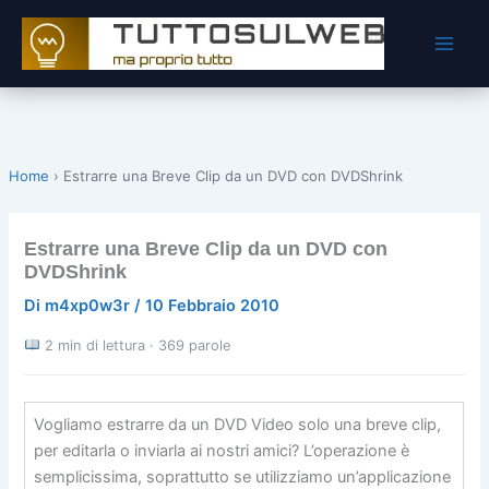
Vai
al
contenuto
Home
›
Estrarre una Breve Clip da un DVD con DVDShrink
Estrarre una Breve Clip da un DVD con
DVDShrink
Di
m4xp0w3r
/
10 Febbraio 2010
2 min di lettura · 369 parole
Vogliamo estrarre da un DVD Video solo una breve clip,
per editarla o inviarla ai nostri amici? L’operazione è
semplicissima, soprattutto se utilizziamo un’applicazione