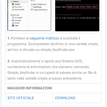
1.
Portatevi al
seguente indirizzo
e scaricate il
programma. Scompattate l’archivio in una cartella creata
ad hoc e cliccate su simple_Keyfinder.exe.
2.
Automaticamente si aprirà una finestra DOS,
contenente le informazioni che stavamo cercando.
Simple_Keyfinder si occuperà di salvare anche un file di
testo nella cartella creata al passo precedente.
MAGGIORI INFORMAZIONI
SITO UFFICIALE
DOWNLOAD