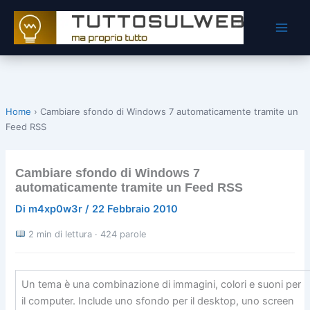
Vai
al
contenuto
Home
›
Cambiare sfondo di Windows 7 automaticamente tramite un
Feed RSS
Cambiare sfondo di Windows 7
automaticamente tramite un Feed RSS
Di
m4xp0w3r
/
22 Febbraio 2010
2 min di lettura · 424 parole
Un tema è una combinazione di immagini, colori e suoni per
il computer. Include uno sfondo per il desktop, uno screen