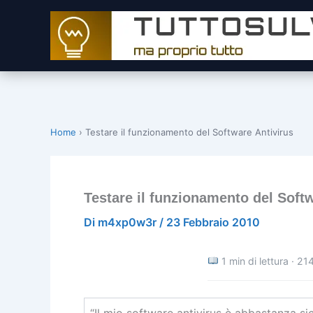
Vai
al
contenuto
Home
›
Testare il funzionamento del Software Antivirus
Testare il funzionamento del Soft
Di
m4xp0w3r
/
23 Febbraio 2010
1 min di lettura · 21
“Il mio software antivirus è abbastanza si