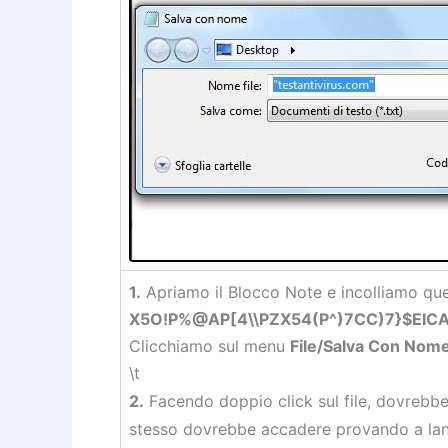
1.
Apriamo il Blocco Note e incolliamo que
X5O!P%@AP[4\\PZX54(P^)7CC)7}$EIC
Clicchiamo sul menu
File/Salva Con Nom
\t
2.
Facendo doppio click sul file, dovrebbe 
stesso dovrebbe accadere provando a lanciar