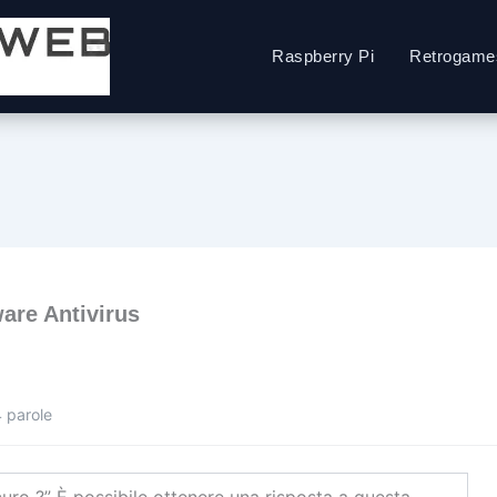
Raspberry Pi
Retrogame
ware Antivirus
4 parole
curo ?” È possibile ottenere una risposta a questa