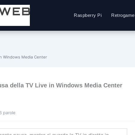
Raspberry Pi
Retrogame
 in Windows Media Center
usa della TV Live in Windows Media Center
6 parole
ante pausa, mentre si guarda la TV in diretta in