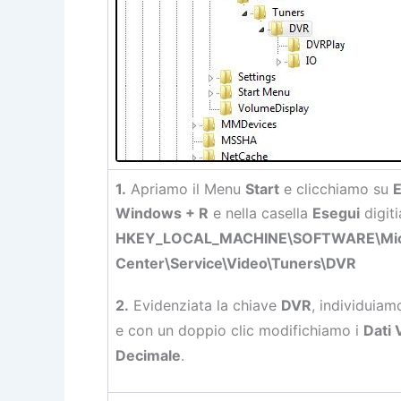
1.
Apriamo il Menu
Start
e clicchiamo su
E
Windows + R
e nella casella
Esegui
digit
HKEY_LOCAL_MACHINE\SOFTWARE\Micro
Center\Service\Video\Tuners\DVR
2.
Evidenziata la chiave
DVR
, individuiam
e con un doppio clic modifichiamo i
Dati 
Decimale
.