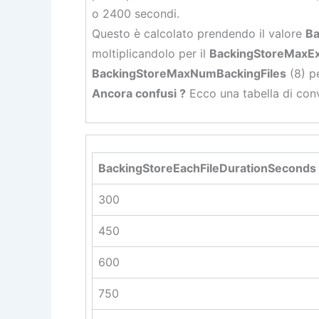
o 2400 secondi.
Questo è calcolato prendendo il valore
Ba
moltiplicandolo per il
BackingStoreMaxExi
BackingStoreMaxNumBackingFiles
(8) pe
Ancora confusi ?
Ecco una tabella di conve
BackingStoreEachFileDurationSeconds
300
450
600
750