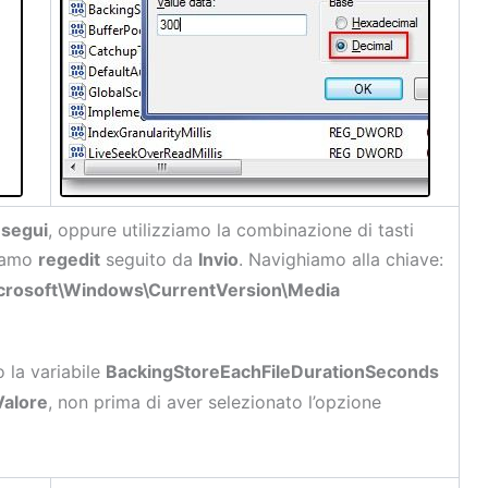
segui
, oppure utilizziamo la combinazione di tasti
iamo
regedit
seguito da
Invio
. Navighiamo alla chiave:
soft\Windows\CurrentVersion\Media
o la variabile
BackingStoreEachFileDurationSeconds
Valore
, non prima di aver selezionato l’opzione