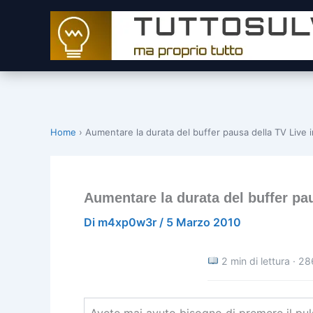
Vai
al
contenuto
Home
›
Aumentare la durata del buffer pausa della TV Live
Aumentare la durata del buffer pa
Di
m4xp0w3r
/
5 Marzo 2010
2 min di lettura · 28
Avete mai avuto bisogno di premere il puls