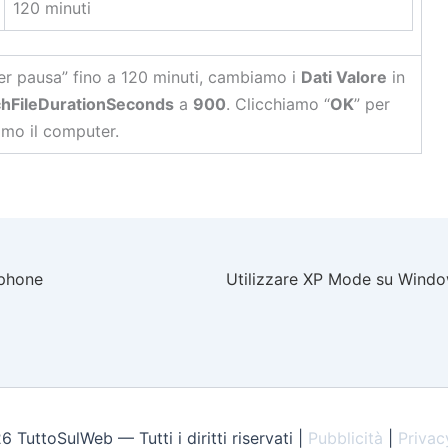
120 minuti
fer pausa” fino a 120 minuti, cambiamo i
Dati Valore
in
hFileDurationSeconds
a
900
. Clicchiamo “
OK
” per
amo il computer.
Iphone
Utilizzare XP Mode su Wind
TuttoSulWeb — Tutti i diritti riservati |
Pubblicità
|
Privac