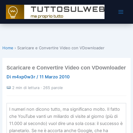
Vai
al
contenuto
Home
›
Scaricare e Convertire Video con VDownloader
Scaricare e Convertire Video con VDownloader
Di
m4xp0w3r
/
11 Marzo 2010
2 min di lettura · 265 parole
I numeri non dicono tutto, ma significano molto. Il fatto
che YouTube vanti un miliardo di visite al giorno (più di
11.000 al secondo) vuol dire una sola cosa: il successo è
planetario. Se ne è accorta anche Google, che ha