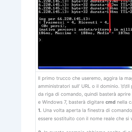
Il primo trucco che useremo, aggira la mag
amministratori sull’ URL o il dominio. \t\tI
da riga di comando, quindi basterà aprire
e Windows 7, basterà digitare
cmd
nella c
1.
Una volta aperta la finestra di comand
essere sostituito con il nome reale che si