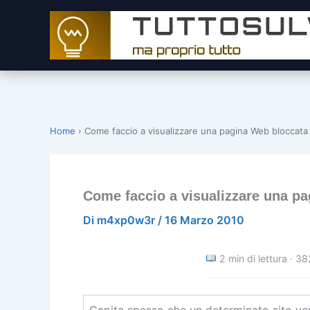
Vai
al
contenuto
Home
›
Come faccio a visualizzare una pagina Web bloccata d
Come faccio a visualizzare una pag
Di
m4xp0w3r
/
16 Marzo 2010
2 min di lettura · 38
Capita spesso che un determinato sito veng