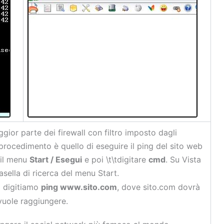
gior parte dei firewall con filtro imposto dagli
l procedimento è quello di eseguire il ping del sito web
 il menu
Start / Esegui
e poi \t\tdigitare
cmd
. Su Vista
asella di ricerca del menu Start.
o digitiamo
ping www.sito.com
, dove sito.com dovrà
 vuole raggiungere.