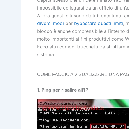
impossibile collegarsi da un ufficio di un
Allora questi siti sono stati bloccati dall
diversi modi
per
bypassare questi limiti
, 
blocco è anche comprensibile all’interno d
molto importanti ai fini produttivi come W
Ecco altri comodi trucchetti da sfruttare i
sistema.
COME FACCIO A VISUALIZZARE UNA PAG
1. Ping per risalire all’IP