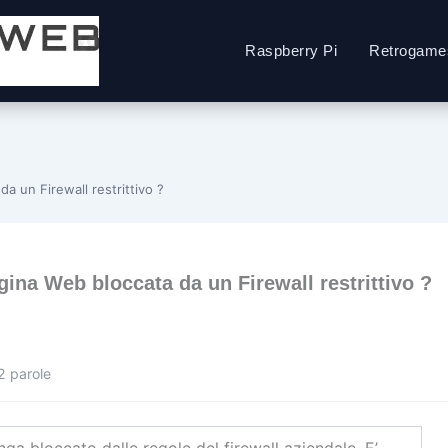
Raspberry Pi
Retrogame
a un Firewall restrittivo ?
ina Web bloccata da un Firewall restrittivo ?
2 parole
a bloccato dalle regole del firewall aziendale. E’