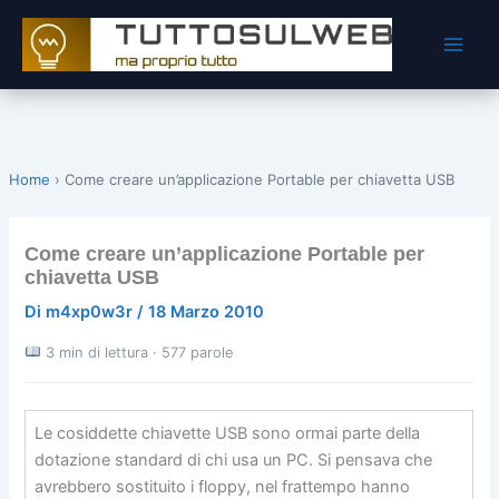
Vai
al
contenuto
Home
›
Come creare un’applicazione Portable per chiavetta USB
Come creare un’applicazione Portable per
chiavetta USB
Di
m4xp0w3r
/
18 Marzo 2010
3 min di lettura · 577 parole
Le cosiddette chiavette USB sono ormai parte della
dotazione standard di chi usa un PC. Si pensava che
avrebbero sostituito i floppy, nel frattempo hanno