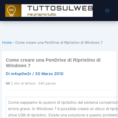
Vai
al
contenuto
Home
›
Come creare una PenDrive di Ripristino di Windows 7
Come creare una PenDrive di Ripristino di
Windows 7
Di
m4xp0w3r
/
30 Marzo 2010
2 min di lettura · 340 parole
Come sappiamo le opzioni di ripristino del sistema consentono
errore grave. In Windows 7 è possibile creare un disco di ripr
drive USB di ripristino. Esiste una soluzione a questo proble