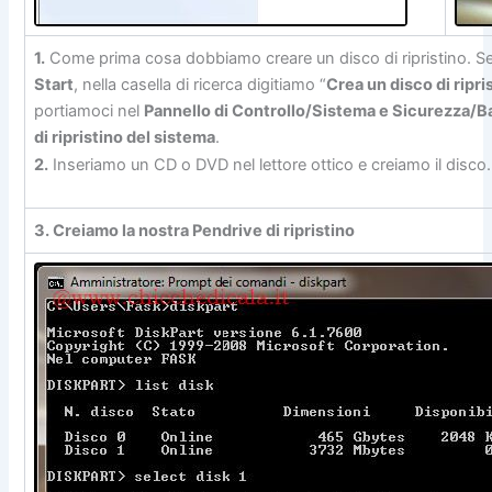
1.
Come prima cosa dobbiamo creare un disco di ripristino. Se
Start
, nella casella di ricerca digitiamo “
Crea un disco di ripri
portiamoci nel
Pannello di Controllo/Sistema e Sicurezza/B
di ripristino del sistema
.
2.
Inseriamo un CD o DVD nel lettore ottico e creiamo il disco.
3. Creiamo la nostra Pendrive di ripristino