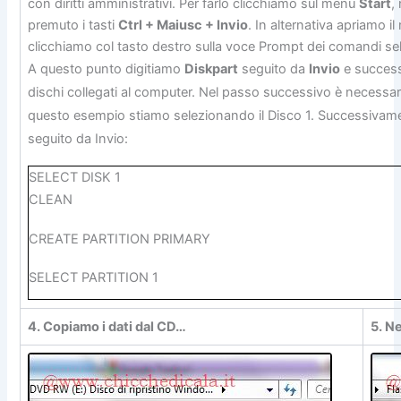
con diritti amministrativi. Per farlo clicchiamo sul menu
Start
,
premuto i tasti
Ctrl + Maiusc + Invio
. In alternativa apriamo 
clicchiamo col tasto destro sulla voce Prompt dei comandi s
A questo punto digitiamo
Diskpart
seguito da
Invio
e succes
dischi collegati al computer. Nel passo successivo è necessari
questo esempio stiamo selezionando il Disco 1. Successivam
seguito da Invio:
SELECT DISK 1
CLEAN
CREATE PARTITION PRIMARY
SELECT PARTITION 1
ACTIVE
4. Copiamo i dati dal CD…
5. N
FORMAT FS = NTFS
(Il processo di formattazione può richiedere alcuni minuti)