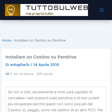
Vai
al
contenuto
Home
›
Installare un Cestino su Pendrive
Installare un Cestino su Pendrive
Di
m4xp0w3r
/
14 Aprile 2010
2 min di lettura · 266 parole
Se non a tutti, sicuramente a molti sarà capitato di
cancellare i dati presenti sulla pendrive e di non poterli
più recuperare perché questi non sono passati dal
Cestino (o, peggio, sono nel cestino di un altro PC!). Per