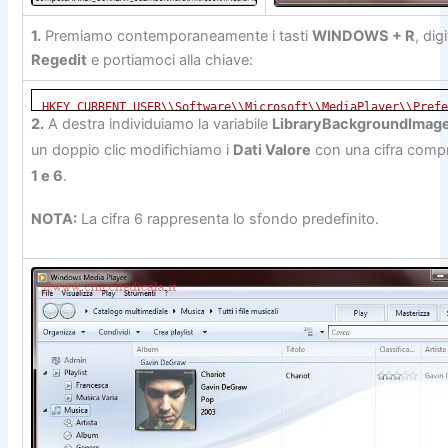
1.
Premiamo contemporaneamente i tasti
WINDOWS + R
, dig
Regedit
e portiamoci alla chiave:
HKEY_CURRENT_USER\\Software\\Microsoft\\MediaPlayer\\Pref
2.
A destra individuiamo la variabile
LibraryBackgroundImag
un doppio clic modifichiamo i
Dati Valore
con una cifra compr
1 e 6
.
NOTA:
La cifra 6 rappresenta lo sfondo predefinito.