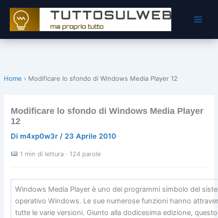
Vai
al
contenuto
Home
›
Modificare lo sfondo di Windows Media Player 12
Modificare lo sfondo di Windows Media Player
12
Di
m4xp0w3r
/
23 Aprile 2010
1 min di lettura · 124 parole
Windows Media Player è uno dei programmi simbolo del sist
operativo Windows. Le sue numerose funzioni hanno attrave
tutte le varie versioni. Giunto alla dodicesima edizione, questo