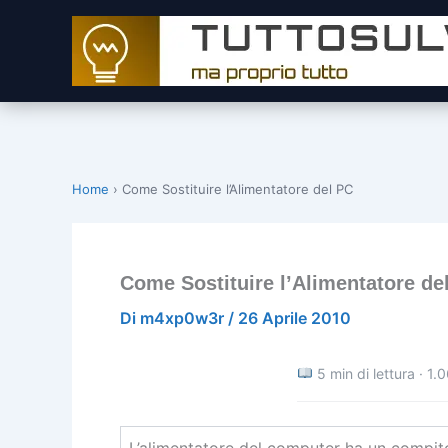
Vai
al
contenuto
Home
›
Come Sostituire l’Alimentatore del PC
Come Sostituire l’Alimentatore de
Di
m4xp0w3r
/
26 Aprile 2010
5 min di lettura · 1.
L’alimentatore del computer ha un compito