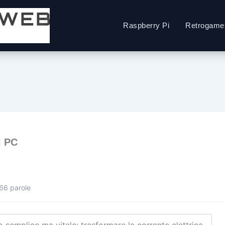
Raspberry Pi
Retrogame
l PC
066 parole
 semplice ma vitale: trasformare la corrente elettrica