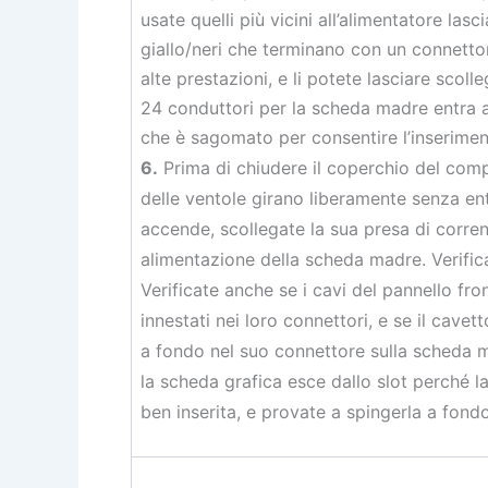
usate quelli più vicini all’alimentatore lasc
giallo/neri che terminano con un connetto
alte prestazioni, e li potete lasciare scoll
24 conduttori per la scheda madre entra a
che è sagomato per consentire l’inserimen
6.
Prima di chiudere il coperchio del comp
delle ventole girano liberamente senza ent
accende, scollegate la sua presa di corren
alimentazione della scheda madre. Verificat
Verificate anche se i cavi del pannello fr
innestati nei loro connettori, e se il cave
a fondo nel suo connettore sulla scheda ma
la scheda grafica esce dallo slot perché l
ben inserita, e provate a spingerla a fondo