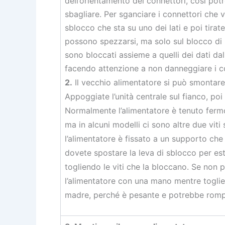
dell’orientamento dei connettori, così pot
sbagliare. Per sganciare i connettori che 
sblocco che sta su uno dei lati e poi tirat
possono spezzarsi, ma solo sul blocco di p
sono bloccati assieme a quelli dei dati da
facendo attenzione a non danneggiare i c
2.
Il vecchio alimentatore si può smontare 
Appoggiate l’unità centrale sul fianco, poi 
Normalmente l’alimentatore è tenuto fermo
ma in alcuni modelli ci sono altre due viti
l’alimentatore è fissato a un supporto che 
dovete spostare la leva di sblocco per estr
togliendo le viti che la bloccano. Se non 
l’alimentatore con una mano mentre togliet
madre, perché è pesante e potrebbe romp