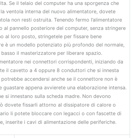
olta. Se il telaio del computer ha una sporgenza che
a la ventola interna del nuovo alimentatore, dovete
tola non resti ostruita. Tenendo fermo l’alimentatore
no al pannello posteriore del computer, senza stringere
o al loro posto, stringetele per fissare bene
tore è un modello potenziato più profondo del normale,
 basso il masterizzatore per liberare spazio.
limentatore nei connettori corrispondenti, iniziando da
e il cavetto a 4 oppure 8 conduttori che si innesta
r potrebbe accendersi anche se il connettore non è
e guastare appena avvierete una elaborazione intensa.
che si innestano sulla scheda madre. Non devono
ò dovete fissarli attorno al dissipatore di calore o
rio li potete bloccare con legacci o con fascette di
 inserite i cavi di alimentazione delle periferiche.