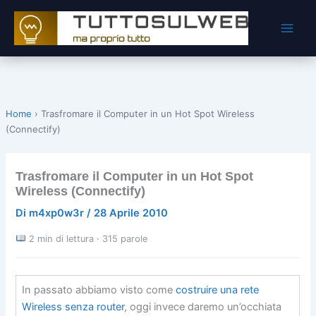
Vai
al
contenuto
Home
›
Trasfromare il Computer in un Hot Spot Wireless
(Connectify)
Trasfromare il Computer in un Hot Spot
Wireless (Connectify)
Di
m4xp0w3r
/
28 Aprile 2010
2 min di lettura · 315 parole
In passato abbiamo visto come
costruire una rete
Wireless senza router
, oggi invece daremo un’occhiata