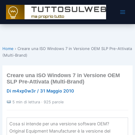
Vai
al
contenuto
Home
›
Creare una ISO Windows 7 in Versione OEM SLP Pre-Attivata
(Multi-Brand)
Creare una ISO Windows 7 in Versione OEM
SLP Pre-Attivata (Multi-Brand)
Di
m4xp0w3r
/
31 Maggio 2010
5 min di lettura · 925 parole
Cosa si intende per una versione software OEM?
Original Equipment Manufacturer è la versione del