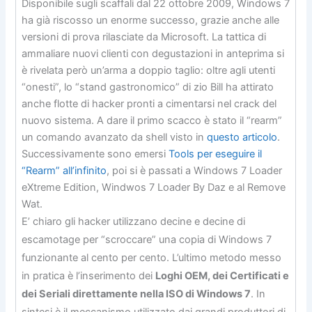
Disponibile sugli scaffali dal 22 ottobre 2009, Windows 7
ha già riscosso un enorme successo, grazie anche alle
versioni di prova rilasciate da Microsoft. La tattica di
ammaliare nuovi clienti con degustazioni in anteprima si
è rivelata però un’arma a doppio taglio: oltre agli utenti
“onesti”, lo “stand gastronomico” di zio Bill ha attirato
anche flotte di hacker pronti a cimentarsi nel crack del
nuovo sistema. A dare il primo scacco è stato il “rearm”
un comando avanzato da shell visto in
questo articolo
.
Successivamente sono emersi
Tools per eseguire il
“Rearm” all’infinito
, poi si è passati a Windows 7 Loader
eXtreme Edition, Windwos 7 Loader By Daz e al Remove
Wat.
E’ chiaro gli hacker utilizzano decine e decine di
escamotage per “scroccare” una copia di Windows 7
funzionante al cento per cento. L’ultimo metodo messo
in pratica è l’inserimento dei
Loghi OEM, dei Certificati e
dei Seriali direttamente nella ISO di Windows 7
. In
sintesi è il meccanismo utilizzato dai grandi produttori di