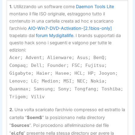
1.
Utilizzando un software come
Daemon Tools Lite
montano il file ISO originale, estraggono tutto il
contenuto in una cartella creata ad hoc e scaricano
l’archivio
AIO-Win7-DVD-Activation-[2.1bios-only]
trapelato dal
forum Mydigitallife
. I brands supportati da
questo hack sono i seguenti e valgono per tutte le
edizioni:
Acer; Advent; Alienware; Asus; BenQ;
Compaq; Dell; Founder; FSC; Fujitsu;
Gigabyte; Haier; Hasee; HCL; HP; Jooyon;
Lenovo; LG; Medion; MSI; NEC; Nokia;
Quanmax; Samsung; Sony; Tongfang; Toshiba;
Trigem; Viliv
2.
Una volta scaricato l’archivio compresso ed estratto la
cartella “
$oem$
” la posizionano nella directory
“
Sources
“. Poi procedono all’eliminazione del file
“
ei.cfg
” presente nella stessa directory per avere la