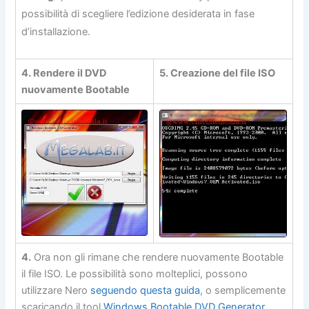
possibilità di scegliere l’edizione desiderata in fase
d’installazione.
4. Rendere il DVD
5. Creazione del file ISO
nuovamente Bootable
4.
Ora non gli rimane che rendere nuovamente Bootable
il file ISO. Le possibilità sono molteplici, possono
utilizzare Nero
seguendo questa guida
, o semplicemente
scaricando il tool
Windows Bootable DVD Generator
,