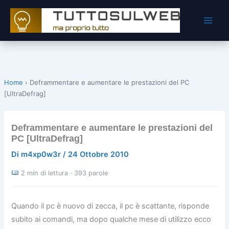
Vai
al
contenuto
Home
›
Deframmentare e aumentare le prestazioni del PC
[UltraDefrag]
Deframmentare e aumentare le prestazioni del
PC [UltraDefrag]
Di
m4xp0w3r
/
24 Ottobre 2010
2 min di lettura · 393 parole
Quando il pc è nuovo di zecca, il pc è scattante, risponde
subito ai comandi, ma dopo qualche mese di utilizzo ecco