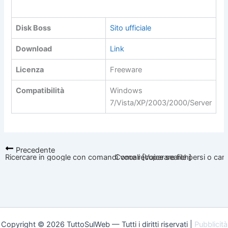
SCHEDA TECNICA
Disk Boss
Sito ufficiale
Download
Link
Licenza
Freeware
Compatibilità
Windows
7/Vista/XP/2003/2000/Server
Precedente
Ricercare in google con comandi vocali [Voice search]
Come recuperare file persi o can
Copyright © 2026 TuttoSulWeb — Tutti i diritti riservati |
Pubblicità