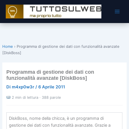
Vai
al
contenuto
Home
›
Programma di gestione dei dati con funzionalità avanzate
[DiskBoss]
Programma di gestione dei dati con
funzionalità avanzate [DiskBoss]
Di
m4xp0w3r
/
6 Aprile 2011
2 min di lettura · 388 parole
DiskBoss, nome della chicca, è un programma di
gestione dei dati con funzionalità avanzate. Grazie a