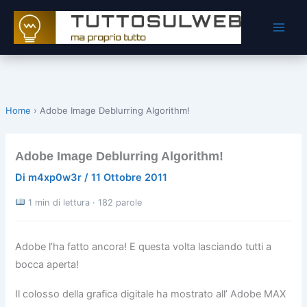
Vai
al
contenuto
Home
›
Adobe Image Deblurring Algorithm!
Adobe Image Deblurring Algorithm!
Di
m4xp0w3r
/
11 Ottobre 2011
1 min di lettura · 182 parole
Adobe l’ha fatto ancora! E questa volta lasciando tutti a
bocca aperta!
Il colosso della grafica digitale ha mostrato all’ Adobe MAX