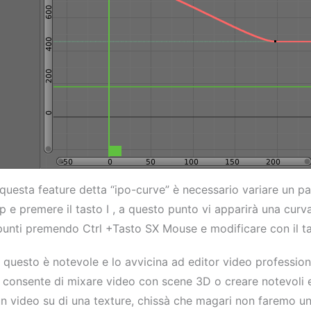
 questa feature detta “ipo-curve” è necessario variare un p
ip e premere il tasto
I
, a questo punto vi apparirà una curva 
 punti premendo
Ctrl
+Tasto SX Mouse e modificare con il ta
i questo è notevole e lo avvicina ad editor video profession
consente di mixare video con scene 3D o creare notevoli ef
video su di una texture, chissà che magari non faremo un t