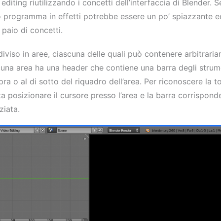
diting riutilizzando i concetti dell’interfaccia di Blender. 
 programma in effetti potrebbe essere un po’ spiazzante ed
 paio di concetti.
iviso in aree, ciascuna delle quali può contenere arbitrari
una area ha una header che contiene una barra degli strum
pra o al di sotto del riquadro dell’area. Per riconoscere la t
 posizionare il cursore presso l’area e la barra corrispond
ziata.