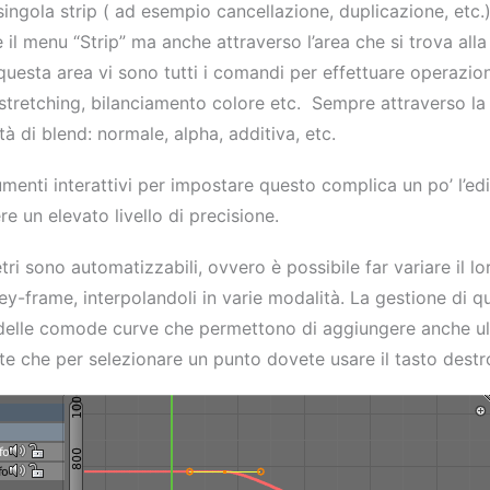
 singola strip ( ad esempio cancellazione, duplicazione, et
il menu “Strip” ma anche attraverso l’area che si trova alla
 questa area vi sono tutti i comandi per effettuare operazioni
 stretching, bilanciamento colore etc. Sempre attraverso la 
à di blend: normale, alpha, additiva, etc.
menti interattivi per impostare questo complica un po’ l’e
 un elevato livello di precisione.
tri sono automatizzabili, ovvero è possibile far variare il l
key-frame, interpolandoli in varie modalità. La gestione di q
delle comode curve che permettono di aggiungere anche ult
ate che per selezionare un punto dovete usare il tasto destr