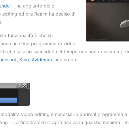
ender
– ha aggiunto delle
o editing ed ora Realm ha deciso di
a.
sta funzionalità è che su
manca un serio programma di video
etti che si sono succeduti nel tempo non sono riusciti a pren
penshot
,
Kino
,
Avidemux
and so on.
 modalità video editing è necessario aprire il programma e 
ing” . La finestra che si apre ricalca in qualche maniera l’im