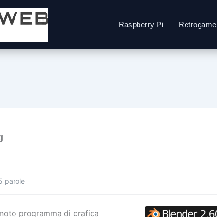
Raspberry Pi
Retrogame
g
5 parole
 noto programma di grafica