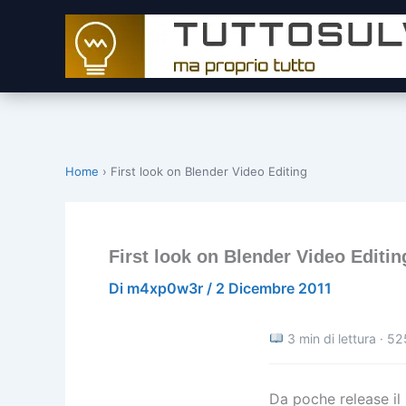
Vai
al
contenuto
Home
›
First look on Blender Video Editing
First look on Blender Video Editin
Di
m4xp0w3r
/
2 Dicembre 2011
3 min di lettura · 52
Da poche release il