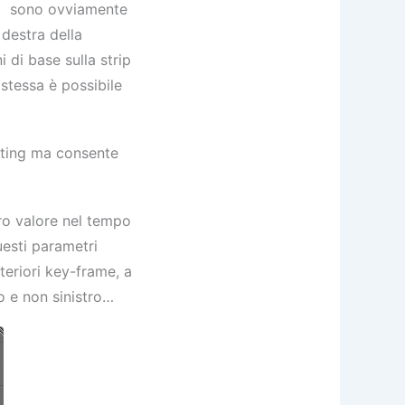
c.) sono ovviamente
 destra della
 di base sulla strip
stessa è possibile
diting ma consente
oro valore nel tempo
uesti parametri
eriori key-frame, a
o e non sinistro…