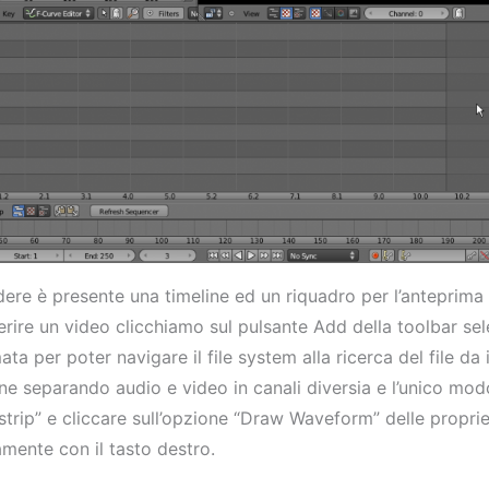
re è presente una timeline ed un riquadro per l’anteprima
serire un video clicchiamo sul pulsante Add della toolbar se
ta per poter navigare il file system alla ricerca del file da in
line separando audio e video in canali diversia e l’unico mod
“strip” e cliccare sull’opzione “Draw Waveform” delle proprie
amente con il tasto destro.