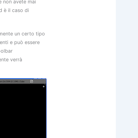
Se non avete mai
 è il caso di
amente un certo tipo
enti e può essere
oolbar
ente verrà