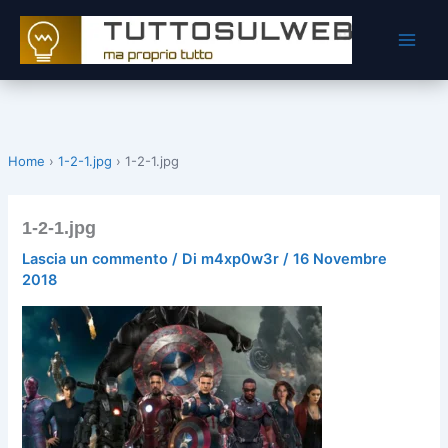
Vai
al
contenuto
Home
›
1-2-1.jpg
›
1-2-1.jpg
1-2-1.jpg
Lascia un commento
/ Di
m4xp0w3r
/
16 Novembre
2018