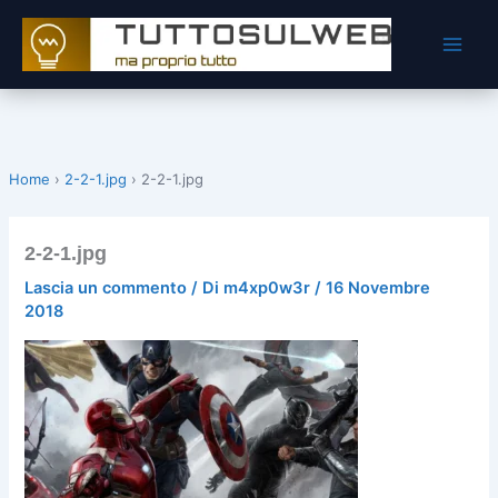
Vai
al
contenuto
Home
›
2-2-1.jpg
›
2-2-1.jpg
2-2-1.jpg
Lascia un commento
/ Di
m4xp0w3r
/
16 Novembre
2018