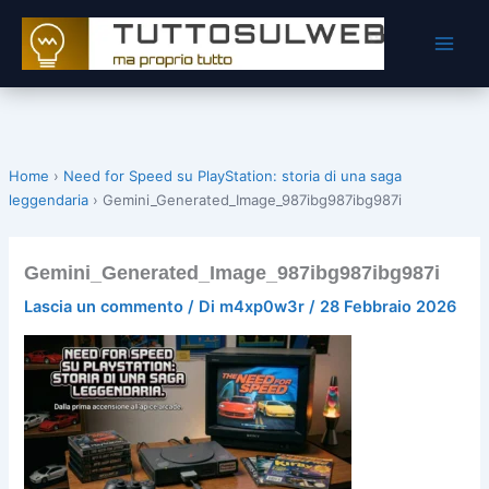
Vai
al
contenuto
Home
›
Need for Speed su PlayStation: storia di una saga
leggendaria
›
Gemini_Generated_Image_987ibg987ibg987i
Gemini_Generated_Image_987ibg987ibg987i
Lascia un commento
/ Di
m4xp0w3r
/
28 Febbraio 2026