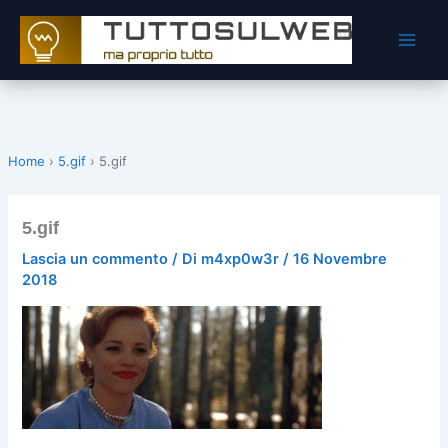
Vai
al
contenuto
Home
›
5.gif
›
5.gif
5.gif
Lascia un commento
/ Di
m4xp0w3r
/
16 Novembre
2018