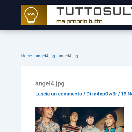
Vai
al
contenuto
Home
›
angel4.jpg
›
angel4.jpg
angel4.jpg
Lascia un commento
/ Di
m4xp0w3r
/
16 N