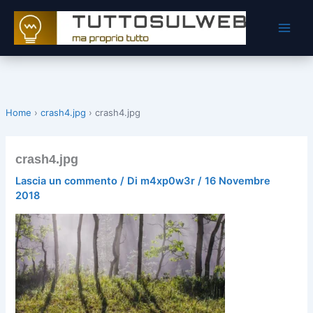
Vai
al
contenuto
Home
›
crash4.jpg
›
crash4.jpg
crash4.jpg
Lascia un commento
/ Di
m4xp0w3r
/
16 Novembre
2018