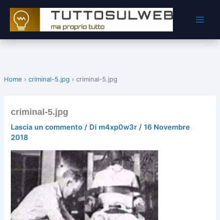
Vai
al
contenuto
Home
›
criminal-5.jpg
›
criminal-5.jpg
criminal-5.jpg
Lascia un commento
/ Di
m4xp0w3r
/
16 Novembre
2018