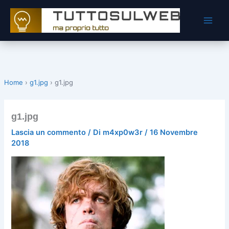
Vai
al
contenuto
Home
›
g1.jpg
›
g1.jpg
g1.jpg
Lascia un commento
/ Di
m4xp0w3r
/
16 Novembre
2018