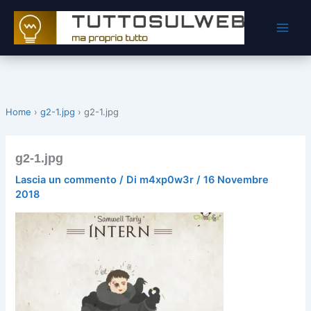
Vai
al
contenuto
Home
›
g2-1.jpg
›
g2-1.jpg
g2-1.jpg
Lascia un commento
/ Di
m4xp0w3r
/
16 Novembre
2018