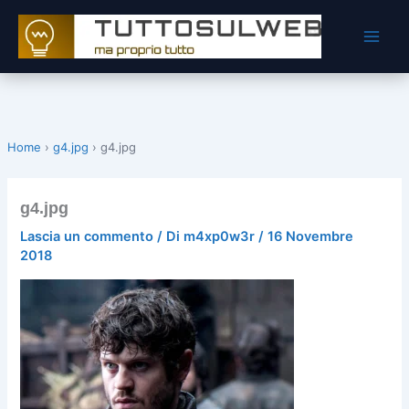
Vai
al
contenuto
Home
›
g4.jpg
›
g4.jpg
g4.jpg
Lascia un commento
/ Di
m4xp0w3r
/
16 Novembre
2018