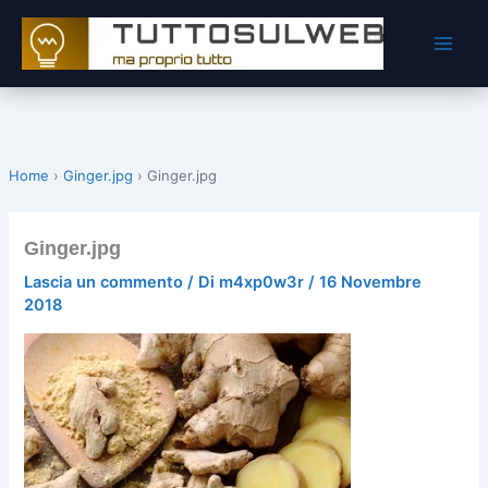
Vai
al
contenuto
Home
›
Ginger.jpg
›
Ginger.jpg
Ginger.jpg
Lascia un commento
/ Di
m4xp0w3r
/
16 Novembre
2018