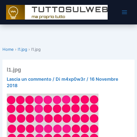
Vai
al
contenuto
Home
›
l1.jpg
›
l1.jpg
l1.jpg
Lascia un commento
/ Di
m4xp0w3r
/
16 Novembre
2018