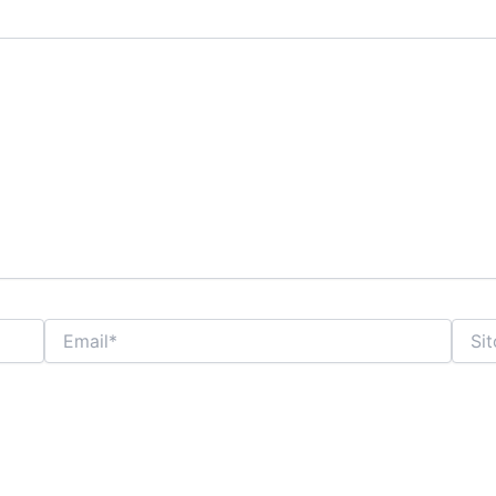
Email*
Sito
web