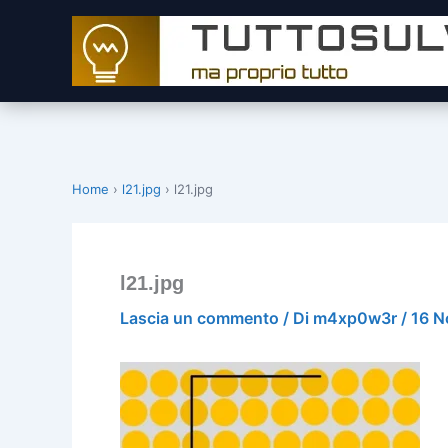
Vai
al
contenuto
Home
›
l21.jpg
›
l21.jpg
l21.jpg
Lascia un commento
/ Di
m4xp0w3r
/
16 N