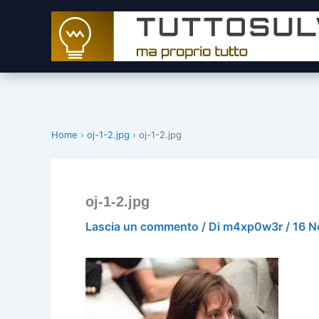
Vai
al
contenuto
Home
›
oj-1-2.jpg
›
oj-1-2.jpg
oj-1-2.jpg
Lascia un commento
/ Di
m4xp0w3r
/
16 N