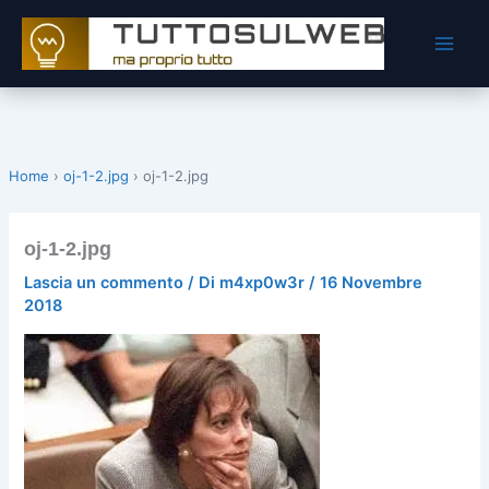
Vai
al
contenuto
Home
›
oj-1-2.jpg
›
oj-1-2.jpg
oj-1-2.jpg
Lascia un commento
/ Di
m4xp0w3r
/
16 Novembre
2018