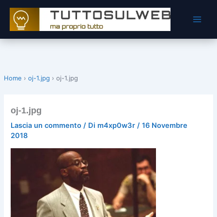
Vai
al
contenuto
Home
›
oj-1.jpg
›
oj-1.jpg
oj-1.jpg
Lascia un commento
/ Di
m4xp0w3r
/
16 Novembre
2018