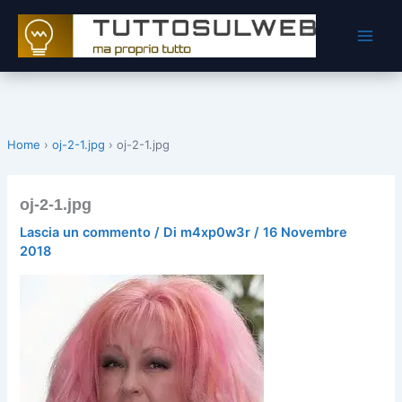
Vai
al
contenuto
Home
›
oj-2-1.jpg
›
oj-2-1.jpg
oj-2-1.jpg
Lascia un commento
/ Di
m4xp0w3r
/
16 Novembre
2018