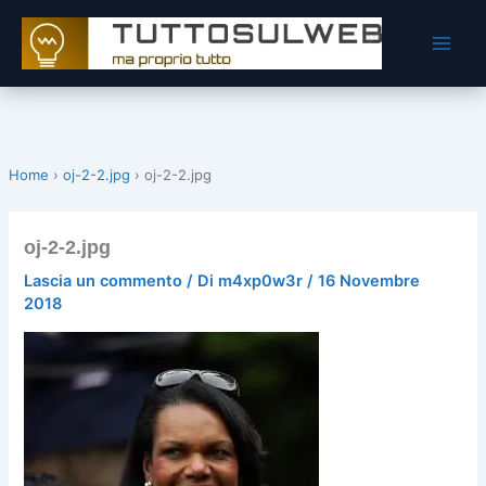
Vai
al
contenuto
Home
›
oj-2-2.jpg
›
oj-2-2.jpg
oj-2-2.jpg
Lascia un commento
/ Di
m4xp0w3r
/
16 Novembre
2018