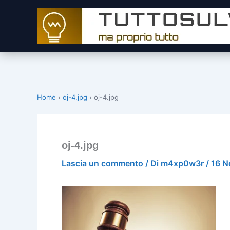
Vai
al
contenuto
Home
›
oj-4.jpg
›
oj-4.jpg
oj-4.jpg
Lascia un commento
/ Di
m4xp0w3r
/
16 N