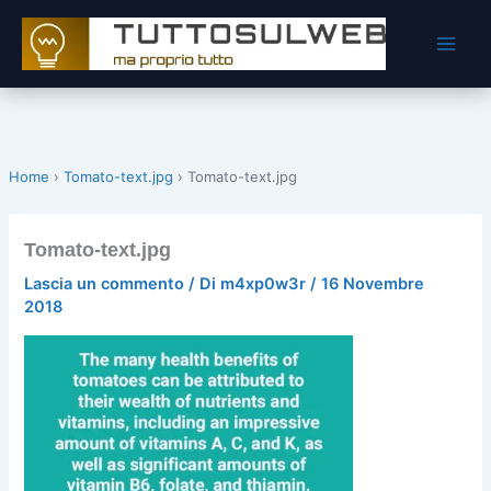
Vai
al
contenuto
Home
›
Tomato-text.jpg
›
Tomato-text.jpg
Tomato-text.jpg
Lascia un commento
/ Di
m4xp0w3r
/
16 Novembre
2018