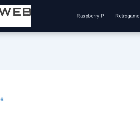
Raspberry Pi
Retrogame
26